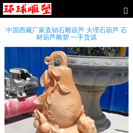
中国西藏厂家直销石雕葫芦 大理石葫芦 石
材葫芦雕塑 一手货源